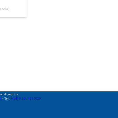
asola)
, Argentina.
r
– Tel:
+(54) 9 261 4204020