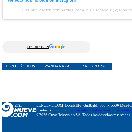
Ver esta publicación en Instagram
Una publicación compartida por Alicia Barbasola (@alibarb
SEGUINOS EN
ESPECTÁCULOS
WANDA NARA
ZAIRA NARA
ELNUEVE.COM. Domicillo: Garibaldi 186. M5500 Mendoza
Contacto comercial:
comercial@canalnuevemendoza.com.a
©2026 Cuyo Televisión SA. Todos los derechos reservados