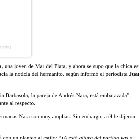
asola)
a
, una joven de Mar del Plata, y ahora se supo que la chica es
ia la noticia del hermanito, según informó el periodista
Jua
ia Barbasola, la pareja de Andrés Nara, está embarazada”,
ante al respecto.
hermanas Nara son muy amplias. Sin embargo, a él le dijeron
 con un planteo al estilo: “¿
A está altura del partido vas a