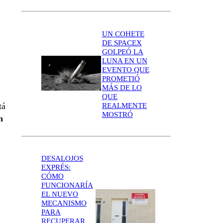
UN COHETE
DE SPACEX
GOLPEÓ LA
LUNA EN UN
EVENTO QUE
PROMETIÓ
MÁS DE LO
QUE
tá
REALMENTE
MOSTRÓ
n
DESALOJOS
EXPRÉS:
CÓMO
FUNCIONARÍA
EL NUEVO
MECANISMO
PARA
RECUPERAR