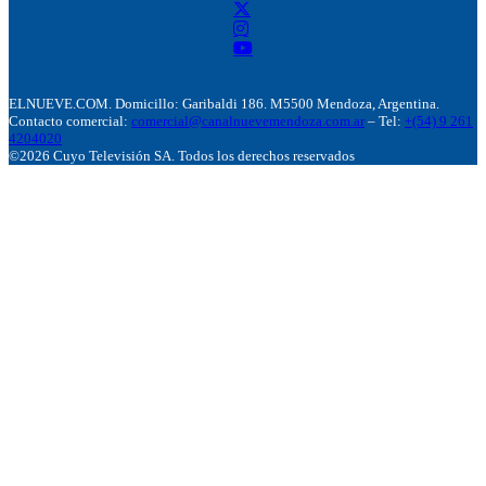
ELNUEVE.COM. Domicillo: Garibaldi 186. M5500 Mendoza, Argentina.
Contacto comercial:
comercial@canalnuevemendoza.com.ar
– Tel:
+(54) 9 261
4204020
©2026 Cuyo Televisión SA. Todos los derechos reservados