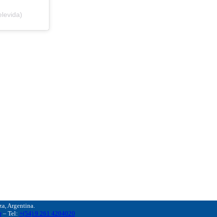
levida)
, Argentina.
r
– Tel:
+(54) 9 261 4204020