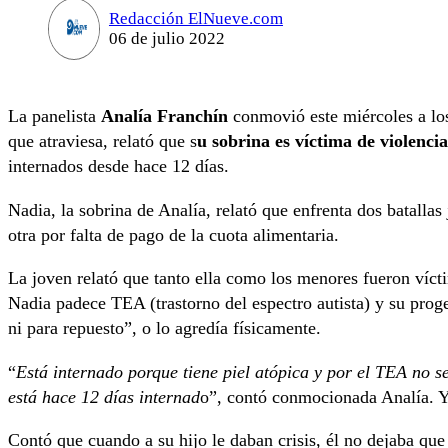
Redacción ElNueve.com
06 de julio 2022
La panelista
Analía Franchín
conmovió este miércoles a los
que atraviesa, relató que s
u sobrina es víctima de violencia
internados desde hace 12 días.
Nadia, la sobrina de Analía, relató que enfrenta dos batallas 
otra por falta de pago de la cuota alimentaria.
La joven relató que tanto ella como los menores fueron vícti
Nadia padece TEA (trastorno del espectro autista) y su prog
ni para repuesto”, o lo agredía físicamente.
“
Está internado porque tiene piel atópica y por el TEA no s
está hace 12 días internad
o”, contó conmocionada Analía. Y 
Contó que cuando a su hijo le daban crisis, él no dejaba qu