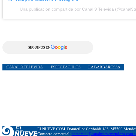
Una publicación compartida por Canal 9 Televida (@canal9te
SEGUINOS EN
CANAL 9 TELEVIDA
ESPECTÁCULOS
LA BARBAROSSA
ELNUEVE.COM. Domicillo: Garibaldi 186. M5500 Mendoza
Contacto comercial:
comercial@canalnuevemendoza.com.a