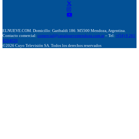
ELNUEVE.COM. Domicillo: Garibaldi 186. M5500 Mendoza, Argentina.
Contacto comercial:
comercial@canalnuevemendoza.com.ar
– Tel:
+(54) 9 261
4204020
©2026 Cuyo Televisión SA. Todos los derechos reservados