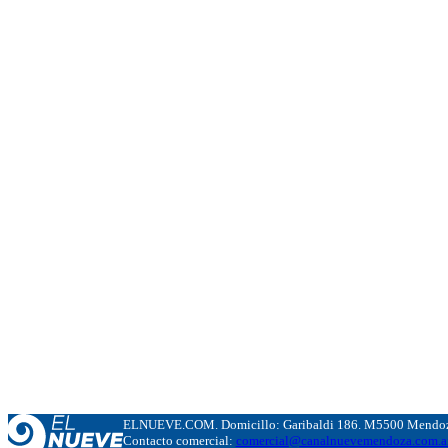
ELNUEVE.COM. Domicillo: Garibaldi 186. M5500 Mendoza
Contacto comercial:
comercial@canalnuevemendoza.com.a