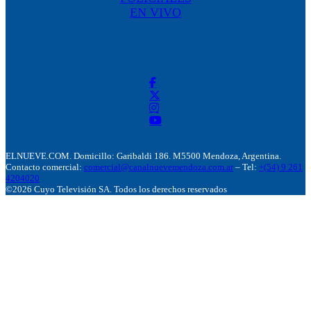
EN VIVO
ELNUEVE.COM. Domicillo: Garibaldi 186. M5500 Mendoza, Argentina.
Contacto comercial:
comercial@canalnuevemendoza.com.ar
– Tel:
+(54) 9 261
4204020
©2026 Cuyo Televisión SA. Todos los derechos reservados