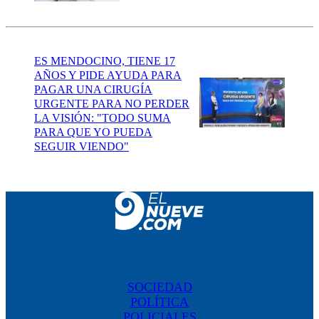
ES MENDOCINO, TIENE 17
AÑOS Y PIDE AYUDA PARA
PAGAR UNA CIRUGÍA
URGENTE PARA NO PERDER
LA VISIÓN: "TODO SUMA
PARA QUE YO PUEDA
SEGUIR VIENDO"
SOCIEDAD
POLÍTICA
POLICIALES