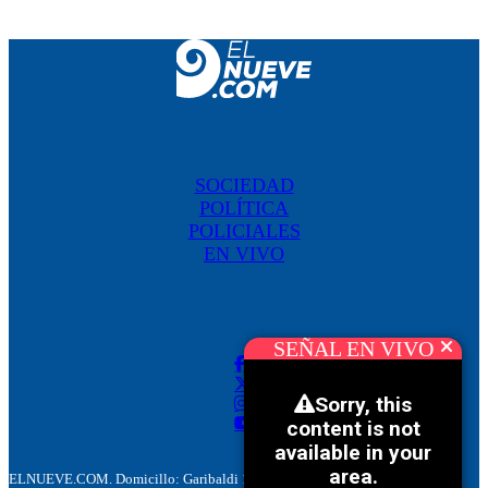
SOCIEDAD
POLÍTICA
POLICIALES
EN VIVO
SEÑAL EN VIVO
ELNUEVE.COM. Domicillo: Garibaldi 186. M5500 Mendoza, Argentina.