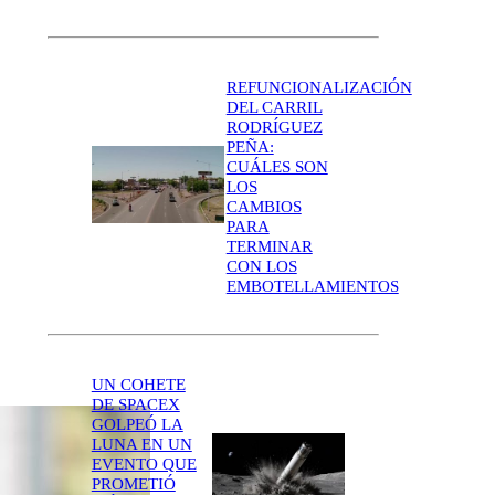
REFUNCIONALIZACIÓN
DEL CARRIL
RODRÍGUEZ
PEÑA:
CUÁLES SON
LOS
CAMBIOS
PARA
TERMINAR
CON LOS
EMBOTELLAMIENTOS
UN COHETE
DE SPACEX
GOLPEÓ LA
LUNA EN UN
EVENTO QUE
PROMETIÓ