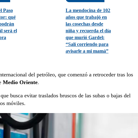
el Paso
La mendocina de 102
tor: qué
años que trabajó en
 podrán
las cosechas desde
l será el
niña y recuerda el día
pra
que murió Gardel:
“Salí corriendo para
avisarle a mi mamá”
nternacional del petróleo, que comenzó a retroceder tras los
de
Medio Oriente
.
que busca evitar traslados bruscos de las subas o bajas del
ios móviles.