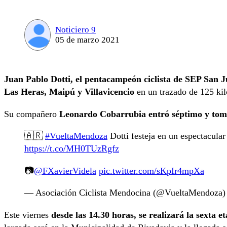
Noticiero 9
05 de marzo 2021
Juan Pablo Dotti, el pentacampeón ciclista de SEP San 
Las Heras, Maipú y Villavicencio
en un trazado de 125 kil
Su compañero
Leonardo Cobarrubia entró séptimo y tomó 
🇦🇷
#VueltaMendoza
Dotti festeja en un espectacular
https://t.co/MH0TUzRgfz
📷
@FXavierVidela
pic.twitter.com/sKpIr4mpXa
— Asociación Ciclista Mendocina (@VueltaMendoza
Este viernes
desde las 14.30 horas, se realizará la sexta 