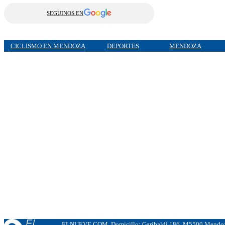
SEGUINOS EN
CICLISMO EN MENDOZA
DEPORTES
MENDOZA
ELNUEVE.COM. Domicillo: Garibaldi 186. M5500 Mendoza