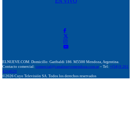
EN VIVO
ELNUEVE.COM. Domicillo: Garibaldi 186. M5500 Mendoza, Argentina.
Contacto comercial:
comercial@canalnuevemendoza.com.ar
– Tel:
+(54) 9 261
4204020
©2026 Cuyo Televisión SA. Todos los derechos reservados