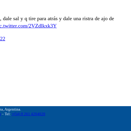
, dale sal y q tire para atrás y dale una ristra de ajo de
ic.twitter.com/2VZdlkxk3Y
022
, Argentina.
r
– Tel:
+(54) 9 261 4204020