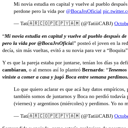
Mi novia estudia en capital y vuelve al pueblo después
perdone pero la vida por
@BocaJrsOficial
pic.twitte
— Tati🇦🇷🇨🇴🇵🇪🇵🇾🇦🇲 (@TatiiiCABJ)
Octobe
“
Mi novia estudia en capital y vuelve al pueblo después de
pero la vida por
@BocaJrsOficia
l” posteó el joven en la r
decía, sin más vueltas, evitó a su novia para ver a “Boquita
Y es que la pareja estaba por juntarse, tenían los días ya de
cambiaran
, o al menos así lo planteó
Bernardo
: “
Tenemos u
viniste a comer a casa y jugó Boca entre semana perdimos
Lo que quiero aclarar es que acá hay datos empíricos, 
también somos de juntarnos y Boca no perdió todavía 
(viernes) y argentinos (miércoles) y perdimos. Yo no 
— Tati🇦🇷🇨🇴🇵🇪🇵🇾🇦🇲 (@TatiiiCABJ)
Octobe