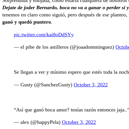
Sorprendida y enojada, como estaría cualquiera de nosotros e
Dejate de joder Bernardo, boca no va a ganar o perder si 
tenemos en claro como siguió, pero después de ese planteo
ganó y quedó puntero
.
pic.twitter.com/kai8oDdSYy
— el pibe de los astilleros (@joaadomminguez)
Octob
Se llegan a ver y mínimo espero que estés toda la noc
— Gusty (@SanchezGusty)
October 3, 2022
“Así que ganó boca amor? tenías razón entonces jaja..
— alex (@happyPela)
October 3, 2022