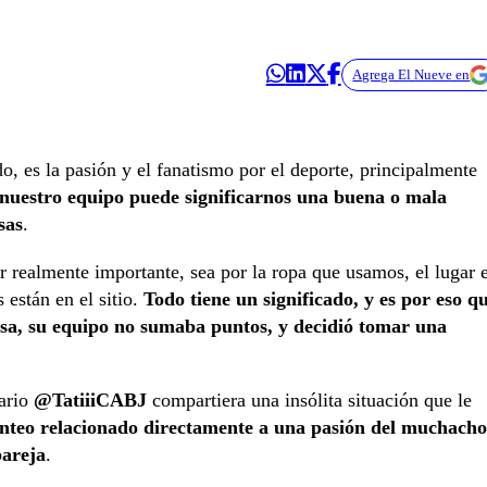
Agrega El Nueve en
o, es la pasión y el fanatismo por el deporte, principalmente
e nuestro equipo puede significarnos una buena o mala
sas
.
r realmente importante, sea por la ropa que usamos, el lugar 
 están en el sitio.
Todo tiene un significado, y es por eso q
asa, su equipo no sumaba puntos, y decidió tomar una
uario
@TatiiiCABJ
compartiera una insólita situación que le
anteo relacionado directamente a una pasión del muchacho
pareja
.