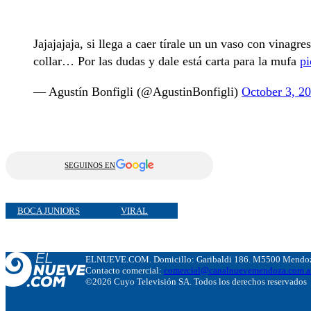
Jajajajaja, si llega a caer tírale un un vaso con vinagres
collar… Por las dudas y dale está carta para la mufa
p
— Agustín Bonfigli (@AgustinBonfigli)
October 3, 2
SEGUINOS EN
BOCA JUNIORS
VIRAL
ELNUEVE.COM. Domicillo: Garibaldi 186. M5500 Mendoza
Contacto comercial:
comercial@canalnuevemendoza.com.a
©2026 Cuyo Televisión SA. Todos los derechos reservados