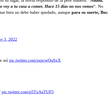
n su lugar, la novia respondió de la peor manera: “
Naaaa,
yo voy a tu casa a comer, Hace 15 días no nos vemos
“. No
, tan bien no debe haber quedado, aunque
para su suerte, Boc
er 3, 2022
he así
pic.twitter.com/zepcwQuSxX
”
pic.twitter.com/p5TxAaTUF5