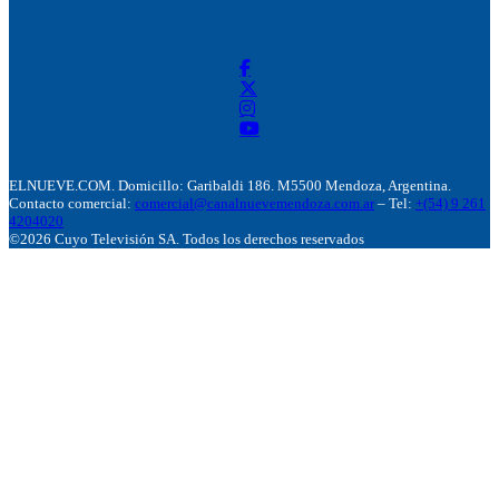
ELNUEVE.COM. Domicillo: Garibaldi 186. M5500 Mendoza, Argentina.
Contacto comercial:
comercial@canalnuevemendoza.com.ar
– Tel:
+(54) 9 261
4204020
©2026 Cuyo Televisión SA. Todos los derechos reservados