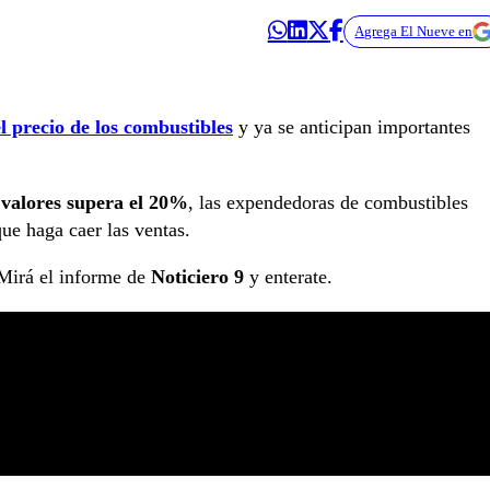
Agrega El Nueve en
l precio de los combustibles
y ya se anticipan importantes
s valores supera el 20%
, las expendedoras de combustibles
que haga caer las ventas.
irá el informe de
Noticiero 9
y enterate.