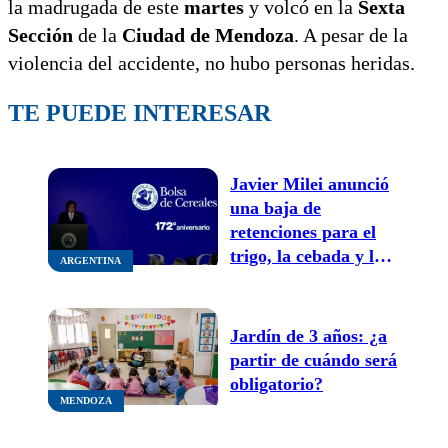
la madrugada de este
martes
y volcó en la
Sexta
Sección
de la
Ciudad de Mendoza
. A pesar de la
violencia del accidente, no hubo personas heridas.
TE PUEDE INTERESAR
Javier Milei anunció
una baja de
retenciones para el
trigo, la cebada y la
ARGENTINA
soja
Jardín de 3 años: ¿a
partir de cuándo será
obligatorio?
MENDOZA