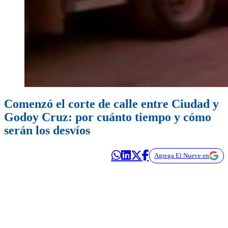
Comenzó el corte de calle entre Ciudad y
Godoy Cruz: por cuánto tiempo y cómo
serán los desvíos
Agrega El Nueve en