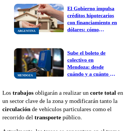
El Gobierno impulsa
créditos hipotecarios
con financiamiento en
dólares: cómo
ARGENTINA
funcionará el nuevo
esquema y quiénes
podrán acceder
Sube el boleto de
colectivo en
Mendoza: desde
cuándo y a cuánto se
MENDOZA
va
Los
trabajos
obligarán a realizar un
corte total
en
un sector clave de la zona y modificarán tanto la
circulación
de vehículos particulares como el
recorrido del
transporte
público.