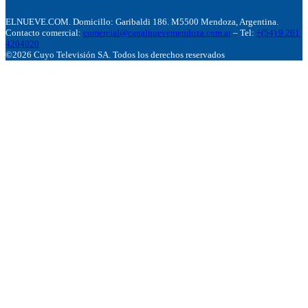
ELNUEVE.COM. Domicillo: Garibaldi 186. M5500 Mendoza, Argentina.
Contacto comercial:
comercial@canalnuevemendoza.com.ar
– Tel:
+(54) 9 261
4204020
©2026 Cuyo Televisión SA. Todos los derechos reservados