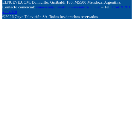
ELNUEVE.COM. Domicillo: Garibaldi 186. M5500 Mendoza, Argentina.
Contacto comercial:
comercial@canalnuevemendoza.com.ar
– Tel:
+(54) 9 261
4204020
©2026 Cuyo Televisión SA. Todos los derechos reservados