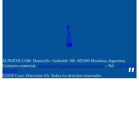
ELNUEVE.COM. Domicillo: Garibaldi 186. M5500 Mendoza, Argentina.
Contacto comercial:
comercial@canalnuevemendoza.com.ar
– Tel:
+(54) 9 261
4204020
©2026 Cuyo Televisión SA. Todos los derechos reservados