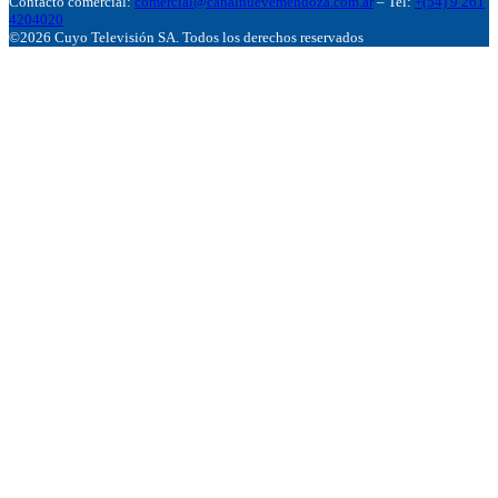
Contacto comercial:
comercial@canalnuevemendoza.com.ar
– Tel:
+(54) 9 261
4204020
©2026 Cuyo Televisión SA. Todos los derechos reservados