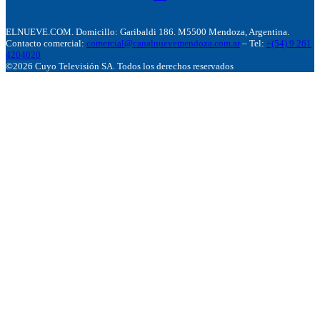
ELNUEVE.COM. Domicillo: Garibaldi 186. M5500 Mendoza, Argentina.
Contacto comercial:
comercial@canalnuevemendoza.com.ar
– Tel:
+(54) 9 261
4204020
©2026 Cuyo Televisión SA. Todos los derechos reservados