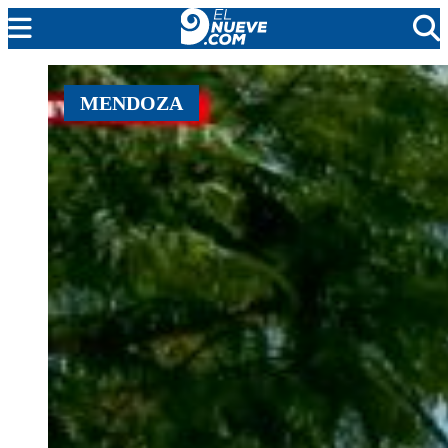
EL NUEVE
MENDOZA
SOCIEDAD
POLÍTICA
POLICIALES
EN VIVO