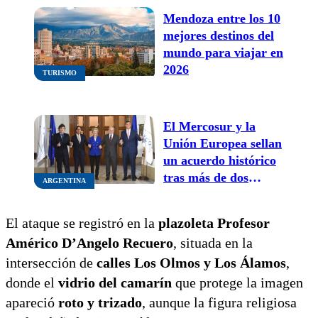
Mendoza entre los 10
mejores destinos del
mundo para viajar en
2026
TURISMO
El Mercosur y la
Unión Europea sellan
un acuerdo histórico
tras más de dos
ARGENTINA
décadas de
negociaciones
El ataque se registró en la
plazoleta Profesor
Américo D’Angelo Recuero
, situada en la
intersección de
calles Los Olmos y Los Álamos
,
donde el
vidrio del camarín
que protege la imagen
apareció
roto y trizado
, aunque la figura religiosa