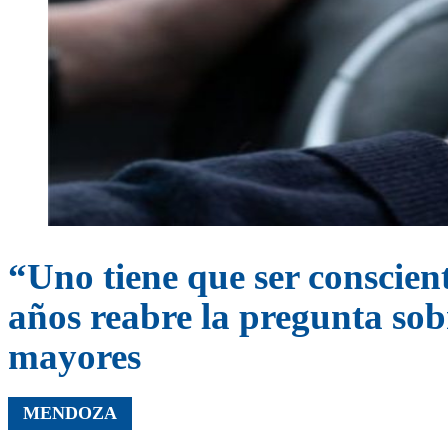
“Uno tiene que ser conscient
años reabre la pregunta sob
mayores
MENDOZA