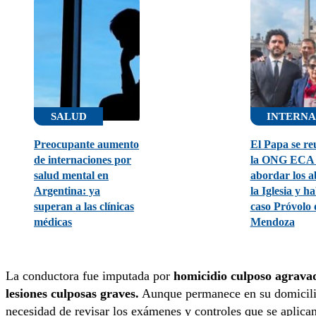
SALUD
INTERNA
Preocupante aumento
El Papa se re
de internaciones por
la ONG ECA 
salud mental en
abordar los a
Argentina: ya
la Iglesia y ha
superan a las clínicas
caso Próvolo 
médicas
Mendoza
La conductora fue imputada por
homicidio culposo agrava
lesiones culposas graves.
Aunque permanece en su domicilio
necesidad de revisar los exámenes y controles que se aplica