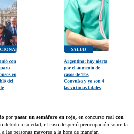
CIONALES
SALUD
unió con
Argentina: hay alerta
para
por el aumento de
busos en
casos de Tos
bló del
Convulsa y ya son 4
de
las víctimas fatales
do
por
pasar un semáforo en rojo,
en concurso real
con
 debido a su edad, el caso despertó preocupación sobre la
n a las personas mayores a la hora de manejar.