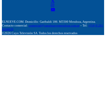
ELNUEVE.COM. Domicillo: Garibaldi 186. M5500 Mendoza, Argentina.
Contacto comercial:
comercial@canalnuevemendoza.com.ar
– Tel:
+(54) 9 261
4204020
©2026 Cuyo Televisión SA. Todos los derechos reservados