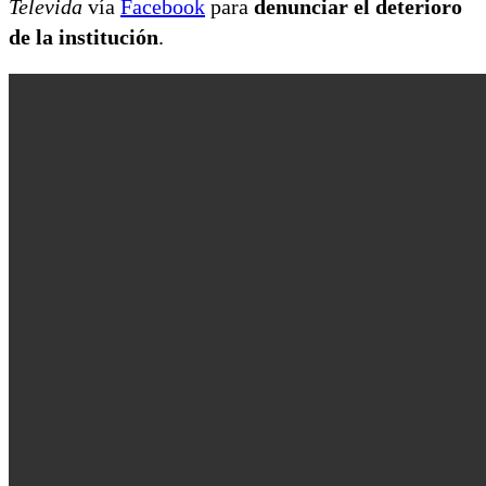
Televida
vía
Facebook
para
denunciar el deterioro
de la institución
.