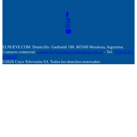
ELNUEVE.COM. Domicillo: Garibaldi 186. M5500 Mendoza, Argentina.
Contacto comercial:
comercial@canalnuevemendoza.com.ar
– Tel:
+(54) 9 261
4204020
©2026 Cuyo Televisión SA. Todos los derechos reservados