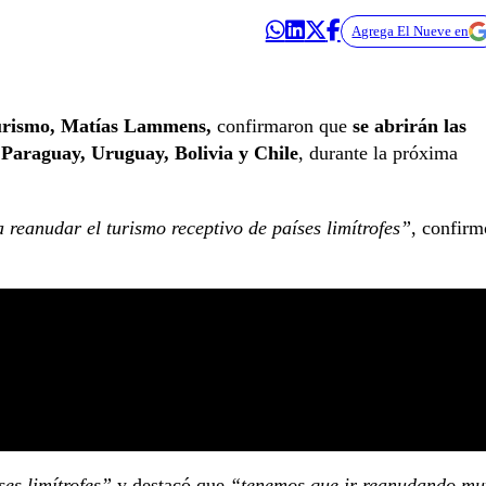
Agrega El Nueve en
urismo, Matías Lammens,
confirmaron que
se abrirán las
l, Paraguay, Uruguay, Bolivia y Chile
, durante la próxima
reanudar el turismo receptivo de países limítrofes”
, confirm
es limítrofes”
y destacó que
“tenemos que ir reanudando mu