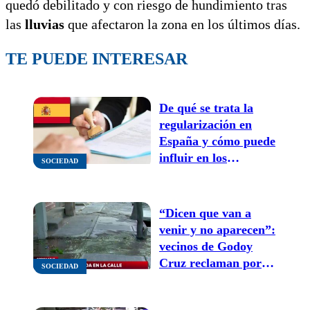
quedó debilitado y con riesgo de hundimiento tras
las
lluvias
que afectaron la zona en los últimos días.
TE PUEDE INTERESAR
De qué se trata la
regularización en
España y cómo puede
influir en los
SOCIEDAD
argentinos que viven
en ese país
“Dicen que van a
venir y no aparecen”:
vecinos de Godoy
Cruz reclaman por
SOCIEDAD
una pérdida de agua
y problemas en el