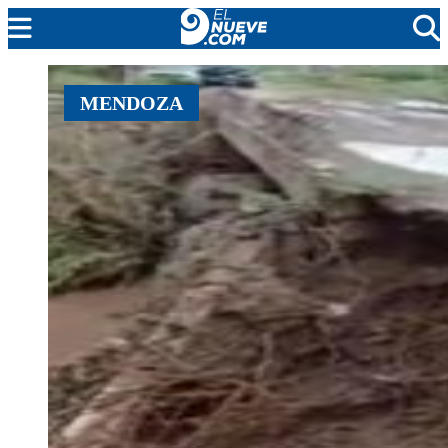
EL NUEVE
MENDOZA
SOCIEDAD
POLÍTICA
POLICIALES
EN VIVO