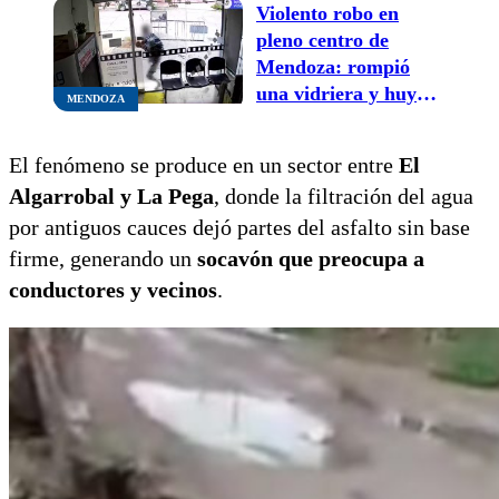
servicio
Violento robo en
pleno centro de
Mendoza: rompió
una vidriera y huyó
MENDOZA
con un celular que lo
grabó
El fenómeno se produce en un sector entre
El
Algarrobal y La Pega
, donde la filtración del agua
por antiguos cauces dejó partes del asfalto sin base
firme, generando un
socavón que preocupa a
conductores y vecinos
.