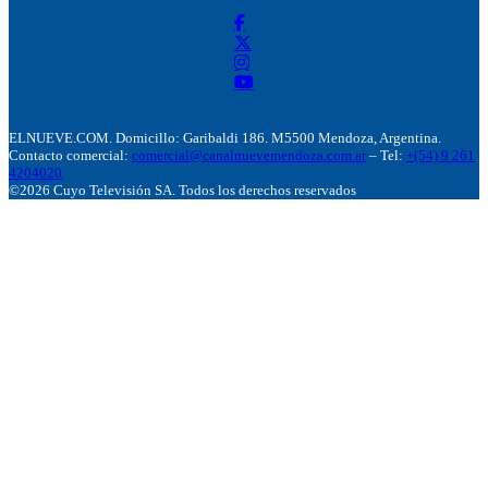
ELNUEVE.COM. Domicillo: Garibaldi 186. M5500 Mendoza, Argentina.
Contacto comercial:
comercial@canalnuevemendoza.com.ar
– Tel:
+(54) 9 261
4204020
©2026 Cuyo Televisión SA. Todos los derechos reservados