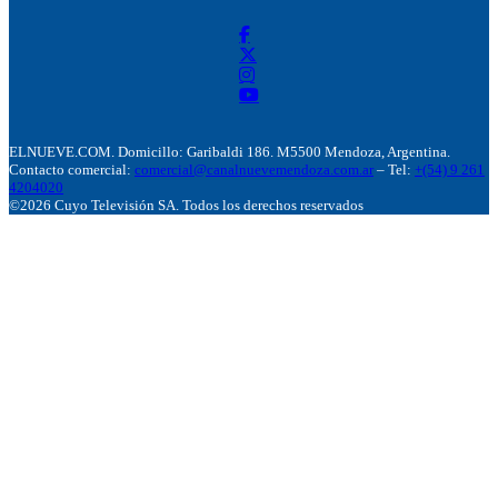
ELNUEVE.COM. Domicillo: Garibaldi 186. M5500 Mendoza, Argentina.
Contacto comercial:
comercial@canalnuevemendoza.com.ar
– Tel:
+(54) 9 261
4204020
©2026 Cuyo Televisión SA. Todos los derechos reservados