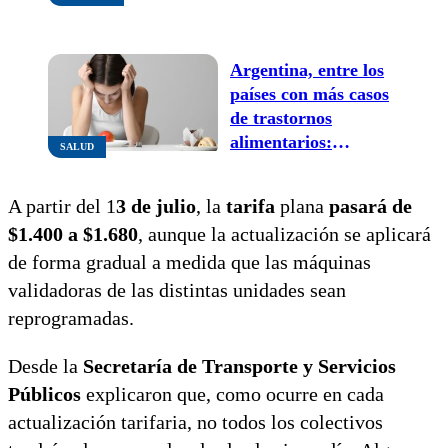
recuperarse: el
semestre cerró en
baja
Argentina, entre los
países con más casos
de trastornos
alimentarios:
SALUD
preocupa el aumento
en niños y
A partir del 1
3 de julio
, la
tarifa
plana
pasará de
adolescentes
$1.400 a $1.680
, aunque la actualización se aplicará
de forma gradual a medida que las máquinas
validadoras de las distintas unidades sean
reprogramadas.
Desde la
Secretaría de Transporte y Servicios
Públicos
explicaron que, como ocurre en cada
actualización tarifaria, no todos los colectivos