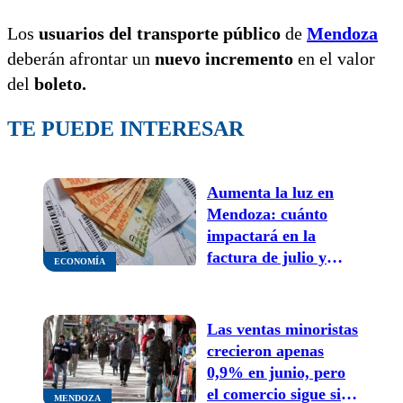
Los
usuarios del transporte público
de
Mendoza
deberán afrontar un
nuevo incremento
en el valor
del
boleto.
TE PUEDE INTERESAR
Aumenta la luz en
Mendoza: cuánto
impactará en la
factura de julio y
ECONOMÍA
quiénes pagarán más
Las ventas minoristas
crecieron apenas
0,9% en junio, pero
el comercio sigue sin
MENDOZA