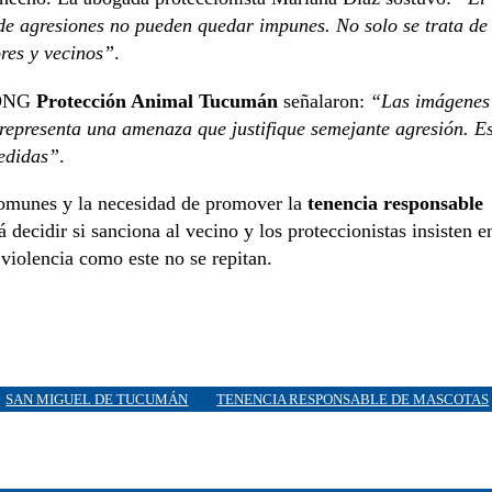
o de agresiones no pueden quedar impunes. No solo se trata de
ores y vecinos”
.
a ONG
Protección Animal Tucumán
señalaron:
“Las imágenes
representa una amenaza que justifique semejante agresión. E
medidas”
.
 comunes y la necesidad de promover la
tenencia responsable
á decidir si sanciona al vecino y los proteccionistas insisten e
 violencia como este no se repitan.
SAN MIGUEL DE TUCUMÁN
TENENCIA RESPONSABLE DE MASCOTAS