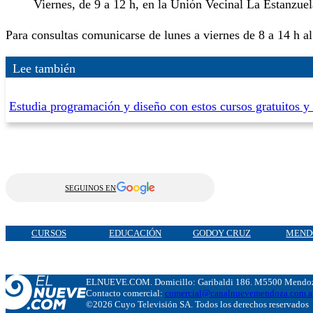
Viernes, de 9 a 12 h, en la Unión Vecinal La Estanzue
Para consultas comunicarse de lunes a viernes de 8 a 14 h a
Lee también
Estudia programación y diseño con estos cursos gratuitos y
SEGUINOS EN
CURSOS
EDUCACIÓN
GODOY CRUZ
MEND
ELNUEVE.COM. Domicillo: Garibaldi 186. M5500 Mendoza
Contacto comercial:
comercial@canalnuevemendoza.com.a
©2026 Cuyo Televisión SA. Todos los derechos reservados