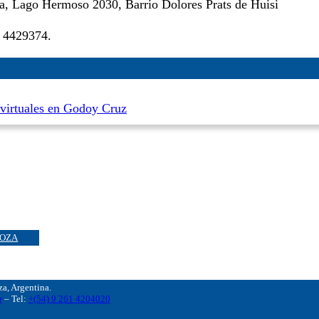
la, Lago Hermoso 2030, Barrio Dolores Prats de Huisi
l 4429374.
 virtuales en Godoy Cruz
OZA
, Argentina.
r
– Tel:
+(54) 9 261 4204020