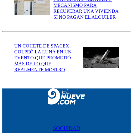
MECANISMO PARA
RECUPERAR UNA VIVIENDA
SI NO PAGAN EL ALQUILER
UN COHETE DE SPACEX
GOLPEÓ LA LUNA EN UN
EVENTO QUE PROMETIÓ
MÁS DE LO QUE
REALMENTE MOSTRÓ
SOCIEDAD