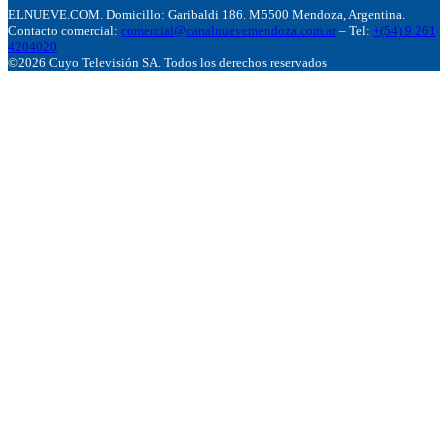
ELNUEVE.COM. Domicillo: Garibaldi 186. M5500 Mendoza, Argentina.
Contacto comercial:
comercial@canalnuevemendoza.com.ar
– Tel:
+(54) 9 261
4204020
©2026 Cuyo Televisión SA. Todos los derechos reservados