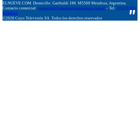
ELNUEVE.COM. Domicillo: Garibaldi 186. M5500 Mendoza, Argentina.
Contacto comercial:
comercial@canalnuevemendoza.com.ar
– Tel:
+(54) 9 261
4204020
©2026 Cuyo Televisión SA. Todos los derechos reservados