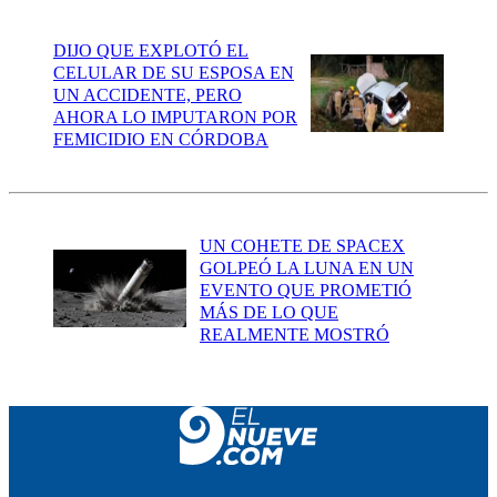
DIJO QUE EXPLOTÓ EL
CELULAR DE SU ESPOSA EN
UN ACCIDENTE, PERO
AHORA LO IMPUTARON POR
FEMICIDIO EN CÓRDOBA
UN COHETE DE SPACEX
GOLPEÓ LA LUNA EN UN
EVENTO QUE PROMETIÓ
MÁS DE LO QUE
REALMENTE MOSTRÓ