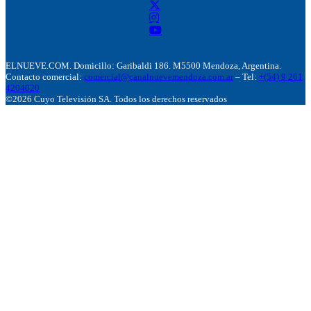
ELNUEVE.COM. Domicillo: Garibaldi 186. M5500 Mendoza, Argentina.
Contacto comercial:
comercial@canalnuevemendoza.com.ar
– Tel:
+(54) 9 261
4204020
©2026 Cuyo Televisión SA. Todos los derechos reservados