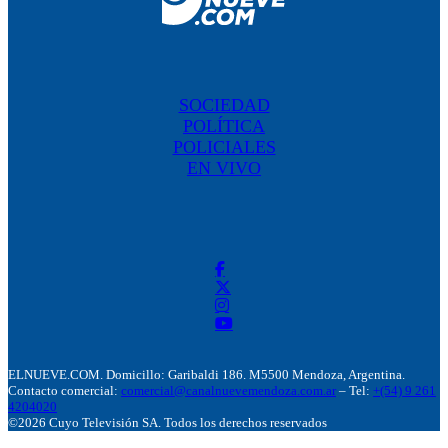
SOCIEDAD
POLÍTICA
POLICIALES
EN VIVO
ELNUEVE.COM. Domicillo: Garibaldi 186. M5500 Mendoza, Argentina.
Contacto comercial:
comercial@canalnuevemendoza.com.ar
– Tel:
+(54) 9 261
4204020
©2026 Cuyo Televisión SA. Todos los derechos reservados