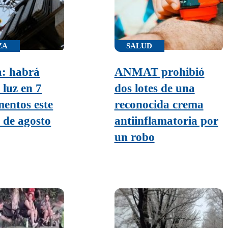
ZA
SALUD
: habrá
ANMAT prohibió
 luz en 7
dos lotes de una
entos este
reconocida crema
7 de agosto
antiinflamatoria por
un robo