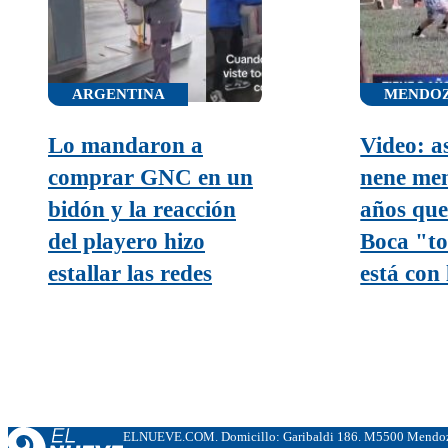
ARGENTINA
MENDO
Lo mandaron a
Video: as
comprar GNC en un
nene men
bidón y la reacción
años que
del playero hizo
Boca "to
estallar las redes
está con 
ELNUEVE.COM. Domicillo: Garibaldi 186. M5500 Mendoza