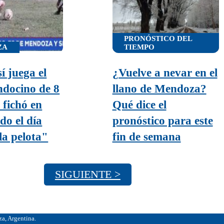
PRONÓSTICO DEL
ZA
TIEMPO
í juega el
¿Vuelve a nevar en el
docino de 8
llano de Mendoza?
 fichó en
Qué dice el
do el día
pronóstico para este
la pelota"
fin de semana
SIGUIENTE >
, Argentina.