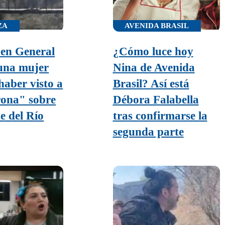
ZA
AVENIDA BRASIL
 en General
¿Cómo luce hoy
una mujer
Nina de Avenida
haber visto a
Brasil? Así está
rona" sobre
Débora Falabella
e del Río
tras confirmarse la
segunda parte