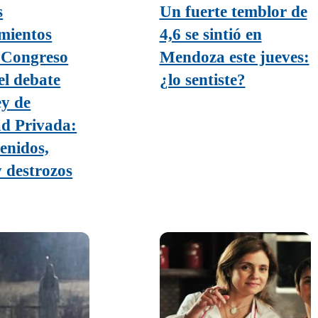
s
Un fuerte temblor de
mientos
4,6 se sintió en
l Congreso
Mendoza este jueves:
el debate
¿lo sentiste?
ey de
d Privada:
enidos,
y destrozos