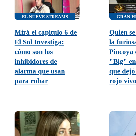
EL NUEVE STREAMS
GRAN H
Mirá el capítulo 6 de
Quién se
El Sol Investiga:
la furios
cómo son los
Pincoya 
inhibidores de
"Big" en
alarma que usan
que dejó
para robar
rojo viv