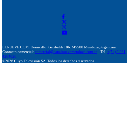
ELNUEVE.COM. Domicillo: Garibaldi 186. M5500 Mendoza, Argentina.
Contacto comercial:
comercial@canalnuevemendoza.com.ar
– Tel:
+(54) 9 261
4204020
©2026 Cuyo Televisión SA. Todos los derechos reservados