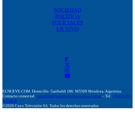
SOCIEDAD
POLÍTICA
POLICIALES
EN VIVO
ELNUEVE.COM. Domicillo: Garibaldi 186. M5500 Mendoza, Argentina.
Contacto comercial:
comercial@canalnuevemendoza.com.ar
– Tel:
+(54) 9 261
4204020
©2026 Cuyo Televisión SA. Todos los derechos reservados