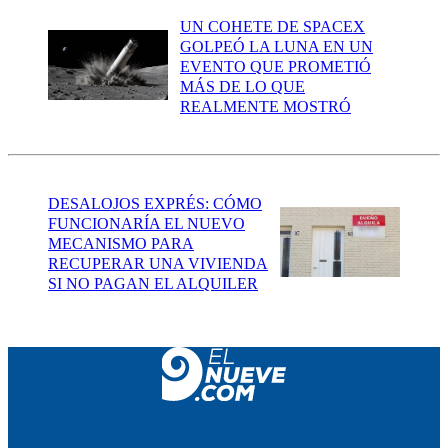
UN COHETE DE SPACEX
GOLPEÓ LA LUNA EN UN
EVENTO QUE PROMETIÓ
MÁS DE LO QUE
REALMENTE MOSTRÓ
DESALOJOS EXPRÉS: CÓMO
FUNCIONARÍA EL NUEVO
MECANISMO PARA
RECUPERAR UNA VIVIENDA
SI NO PAGAN EL ALQUILER