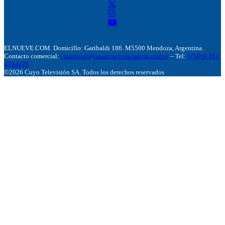
ELNUEVE.COM. Domicillo: Garibaldi 186. M5500 Mendoza, Argentina.
Contacto comercial:
comercial@canalnuevemendoza.com.ar
– Tel:
+(54) 9 261
4204020
©2026 Cuyo Televisión SA. Todos los derechos reservados