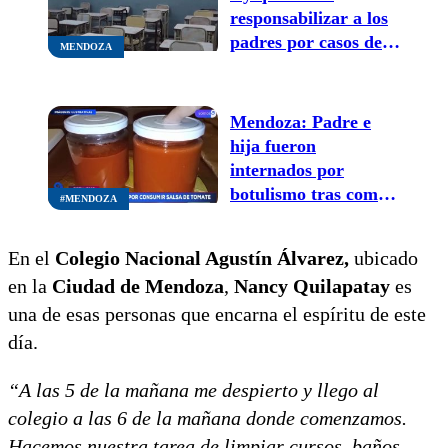
responsabilizar a los
padres por casos de
MENDOZA
bullying en las
escuelas de Mendoza
Mendoza: Padre e
hija fueron
internados por
botulismo tras comer
#MENDOZA
una salsa de tomate
casera en mal estado
En el
Colegio Nacional Agustín Álvarez,
ubicado
en la
Ciudad de Mendoza
,
Nancy Quilapatay
es
una de esas personas que encarna el espíritu de este
día.
“A las 5 de la mañana me despierto y llego al
colegio a las 6 de la mañana donde comenzamos.
Hacemos nuestra tarea de limpiar cursos, baños.