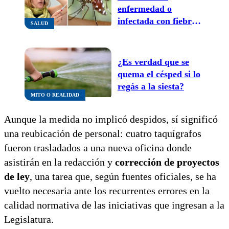
enfermedad o
infectada con fiebre
SALUD
amarilla”:
especialista advierte
sobre la necesidad de
¿Es verdad que se
vacunarse antes de
quema el césped si lo
viajar a zonas de
regás a la siesta?
riesgo
MITO O REALIDAD
Aunque la medida no implicó despidos, sí significó
una reubicación de personal: cuatro taquígrafos
fueron trasladados a una nueva oficina donde
asistirán en la redacción y
corrección de proyectos
de ley
, una tarea que, según fuentes oficiales, se ha
vuelto necesaria ante los recurrentes errores en la
calidad normativa de las iniciativas que ingresan a la
Legislatura.