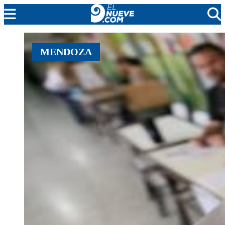
EL NUEVE
MENDOZA
SOCIEDAD
POLÍTICA
POLICIALES
EN VIVO