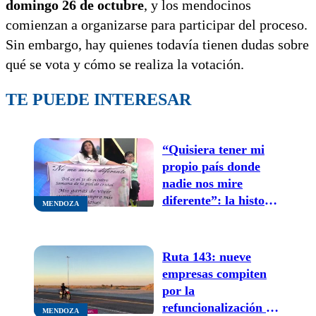
domingo 26 de octubre
, y los mendocinos
comienzan a organizarse para participar del proceso.
Sin embargo, hay quienes todavía tienen dudas sobre
qué se vota y cómo se realiza la votación.
TE PUEDE INTERESAR
“Quisiera tener mi
propio país donde
nadie nos mire
diferente”: la historia
MENDOZA
del niño mendocino
de 8 años que vive
con piel de cristal
Ruta 143: nueve
empresas compiten
por la
refuncionalización del
MENDOZA