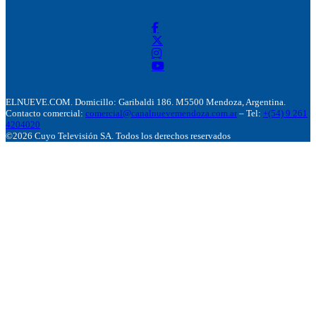
ELNUEVE.COM. Domicillo: Garibaldi 186. M5500 Mendoza, Argentina.
Contacto comercial:
comercial@canalnuevemendoza.com.ar
– Tel:
+(54) 9 261
4204020
©2026 Cuyo Televisión SA. Todos los derechos reservados