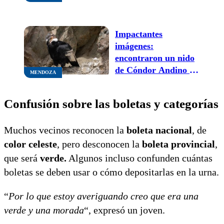
tramo entre Pareditas
y San Rafael
Impactantes
imágenes:
encontraron un nido
de Cóndor Andino en
MENDOZA
Tupungato
Confusión sobre las boletas y categorías
Muchos vecinos reconocen la
boleta nacional
, de
color celeste
, pero desconocen la
boleta provincial
,
que será
verde.
Algunos incluso confunden cuántas
boletas se deben usar o cómo depositarlas en la urna.
“
Por lo que estoy averiguando creo que era una
verde y una morada
“, expresó un joven.