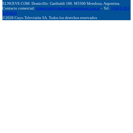
ELNUEVE.COM. Domicillo: Garibaldi 186. M5500 Mendoza, Argentina.
Contacto comercial:
comercial@canalnuevemendoza.com.ar
– Tel:
+(54) 9 261
4204020
©2026 Cuyo Televisión SA. Todos los derechos reservados