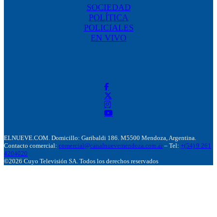
SOCIEDAD
POLÍTICA
POLICIALES
EN VIVO
ELNUEVE.COM. Domicillo: Garibaldi 186. M5500 Mendoza, Argentina.
Contacto comercial:
comercial@canalnuevemendoza.com.ar
– Tel:
+(54) 9 261
4204020
©2026 Cuyo Televisión SA. Todos los derechos reservados