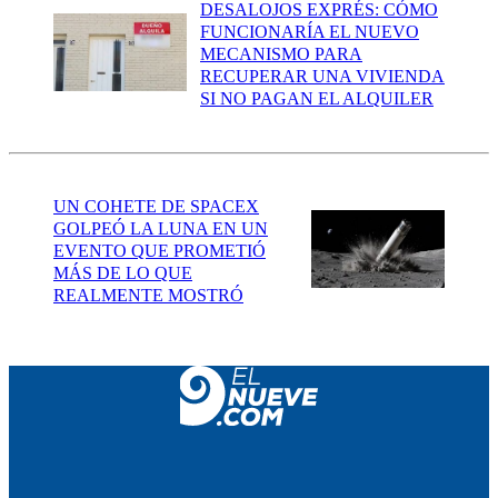
DESALOJOS EXPRÉS: CÓMO
FUNCIONARÍA EL NUEVO
MECANISMO PARA
RECUPERAR UNA VIVIENDA
SI NO PAGAN EL ALQUILER
UN COHETE DE SPACEX
GOLPEÓ LA LUNA EN UN
EVENTO QUE PROMETIÓ
MÁS DE LO QUE
REALMENTE MOSTRÓ