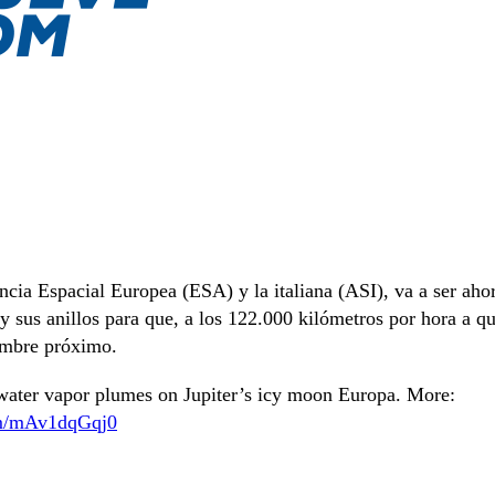
cia Espacial Europea (ESA) y la italiana (ASI), va a ser aho
y sus anillos para que, a los 122.000 kilómetros por hora a q
iembre próximo.
water vapor plumes on Jupiter’s icy moon Europa. More:
om/mAv1dqGqj0