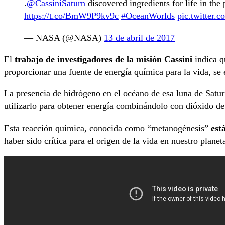
.
@CassiniSaturn
discovered ingredients for life in the
https://t.co/BmW9P9kv9c
#OceanWorlds
pic.twitter.
— NASA (@NASA)
13 de abril de 2017
El
trabajo de investigadores de la misión Cassini
indica q
proporcionar una fuente de energía química para la vida, se
La presencia de hidrógeno en el océano de esa luna de Saturn
utilizarlo para obtener energía combinándolo con dióxido de 
Esta reacción química, conocida como “metanogénesis”
est
haber sido crítica para el origen de la vida en nuestro planet