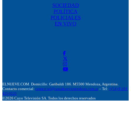
SOCIEDAD
POLÍTICA
POLICIALES
EN VIVO
ELNUEVE.COM. Domicillo: Garibaldi 186. M5500 Mendoza, Argentina.
Contacto comercial:
comercial@canalnuevemendoza.com.ar
– Tel:
+(54) 9 261
4204020
©2026 Cuyo Televisión SA. Todos los derechos reservados