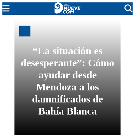
EL NUEVE
SOCIEDAD
POLÍTICA
“La situación es
POLICIALES
desesperante”: Cómo
EN VIVO
ayudar desde
Mendoza a los
damnificados de
Bahía Blanca