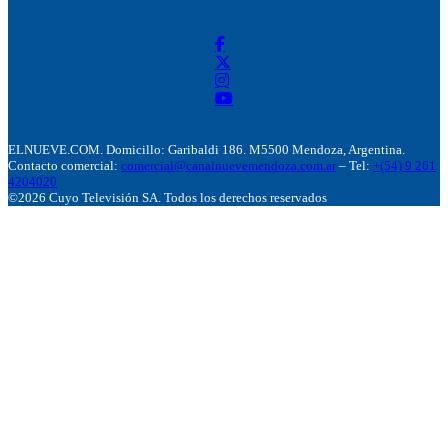
ELNUEVE.COM. Domicillo: Garibaldi 186. M5500 Mendoza, Argentina.
Contacto comercial:
comercial@canalnuevemendoza.com.ar
– Tel:
+(54) 9 261
4204020
©2026 Cuyo Televisión SA. Todos los derechos reservados