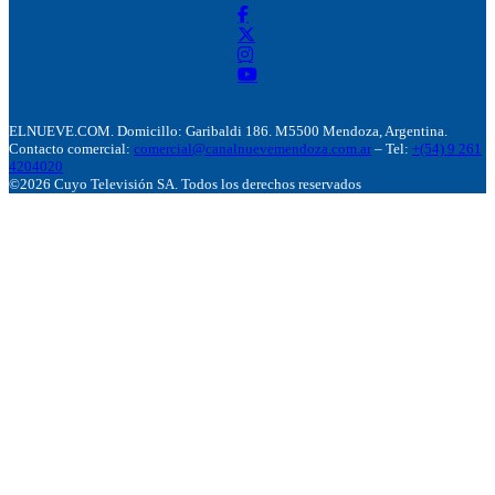
ELNUEVE.COM. Domicillo: Garibaldi 186. M5500 Mendoza, Argentina.
Contacto comercial:
comercial@canalnuevemendoza.com.ar
– Tel:
+(54) 9 261
4204020
©2026 Cuyo Televisión SA. Todos los derechos reservados