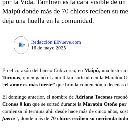
por la Vida. También es la cara visible de u
Maipú donde más de 70 chicos reciben su me
deja una huella en la comunidad.
Redacción ElNueve.com
16 de mayo 2025
En el corazón del barrio Cubizurco, en
Maipú
, una historia
Toconas
, quien ganó el auto 0 km sorteado en la Maratón O
“el amor es más fuerte”
que brinda contención a decenas d
El domingo anterior, el nombre de
Adriana Toconas
resonó
Cronos 0 km
que se sorteó durante la
Maratón Otoño por l
comienza ni termina ahí: desde hace más de cinco años, sos
fuerte
”,
donde más de
70 chicos reciben su merienda todo