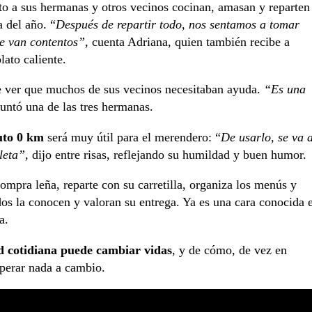
nto a sus hermanas y otros vecinos cocinan, amasan y reparten
a del año. “
Después de repartir todo, nos sentamos a tomar
se van contentos”,
cuenta Adriana, quien también recibe a
ato caliente.
e ver que muchos de sus vecinos necesitaban ayuda.
“Es una
puntó una de las tres hermanas.
uto 0 km
será muy útil para el merendero: “
De usarlo, se va 
leta”,
dijo entre risas, reflejando su humildad y buen humor.
Compra leña, reparte con su carretilla, organiza los menús y
odos la conocen y valoran su entrega. Ya es una cara conocida 
a.
ad cotidiana puede cambiar vidas
, y de cómo, de vez en
sperar nada a cambio.