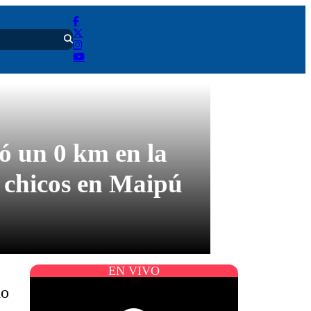
ó un 0 km en la
 chicos en Maipú
EN VIVO
ño