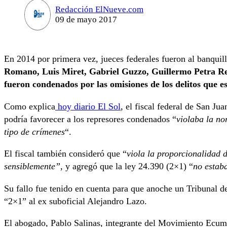
Redacción ElNueve.com
09 de mayo 2017
En 2014 por primera vez, jueces federales fueron al banqui
Romano, Luis Miret, Gabriel Guzzo, Guillermo Petra R
fueron condenados por las omisiones de los delitos que e
Como explica
hoy diario El Sol
, el fiscal federal de San Ju
podría favorecer a los represores condenados “
violaba la no
tipo de crímenes
“.
El fiscal también consideró que “
viola la proporcionalidad 
sensiblemente”
, y agregó que la ley 24.390 (2×1) “
no estab
Su fallo fue tenido en cuenta para que anoche un Tribunal de
“2×1” al ex suboficial Alejandro Lazo.
El abogado, Pablo Salinas, integrante del Movimiento Ec