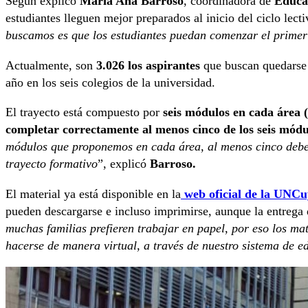
Según explicó
María Ana Barroso
, coordinadora de
Educa
estudiantes lleguen mejor preparados al inicio del ciclo lecti
buscamos es que los estudiantes puedan comenzar el primer
Actualmente, son
3.026 los aspirantes
que buscan quedarse
año en los seis colegios de la universidad.
El trayecto está compuesto por
seis módulos en cada área 
completar correctamente al menos cinco de los seis mód
módulos que proponemos en cada área, al menos cinco debe
trayecto formativo
”, explicó
Barroso.
El material ya está disponible en la
web oficial de la UNC
pueden descargarse e incluso imprimirse, aunque la entrega d
muchas familias prefieren trabajar en papel, por eso los mat
hacerse de manera virtual, a través de nuestro sistema de e