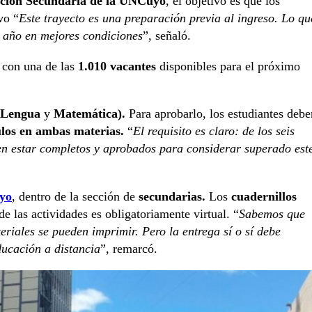
ción Secundaria de la UNCuyo
, el objetivo es que los
vo “
Este trayecto es una preparación previa al ingreso. Lo qu
 año en mejores condiciones
”, señaló.
 con una de las
1.010 vacantes
disponibles para el próximo
(Lengua
y
Matemática).
Para aprobarlo, los estudiantes debe
ulos en ambas materias.
“
El requisito es claro: de los seis
n estar completos y aprobados para considerar superado est
uyo
, dentro de la sección de
secundarias.
Los
cuadernillos
e las actividades es obligatoriamente virtual. “
Sabemos que
eriales se pueden imprimir. Pero la entrega sí o sí debe
ducación a distancia
”, remarcó.