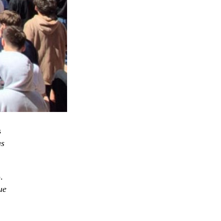
s
as
.
ue