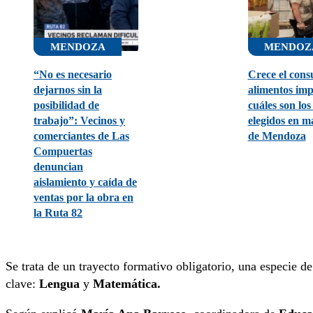
MENDOZA
MENDOZ
“No es necesario
Crece el con
dejarnos sin la
alimentos imp
posibilidad de
cuáles son lo
trabajo”: Vecinos y
elegidos en m
comerciantes de Las
de Mendoza
Compuertas
denuncian
aislamiento y caída de
ventas por la obra en
la Ruta 82
Se trata de un trayecto formativo obligatorio, una especie d
clave:
Lengua
y
Matemática.