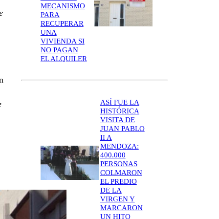
MECANISMO
e
PARA
RECUPERAR
UNA
VIVIENDA SI
NO PAGAN
EL ALQUILER
n
ASÍ FUE LA
e
HISTÓRICA
VISITA DE
JUAN PABLO
II A
MENDOZA:
400.000
PERSONAS
COLMARON
EL PREDIO
DE LA
VIRGEN Y
MARCARON
UN HITO